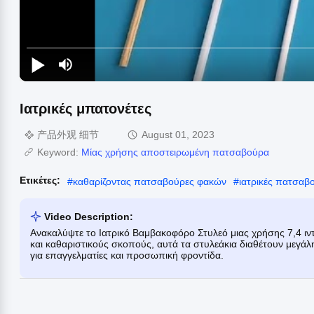
Ιατρικές μπατονέτες
产品外观 细节
August 01, 2023
Keyword:
Μίας χρήσης αποστειρωμένη πατσαβούρα
Ετικέτες:
#
καθαρίζοντας πατσαβούρες φακών
#
ιατρικές πατσαβ
Video Description:
Ανακαλύψτε το Ιατρικό Βαμβακοφόρο Στυλεό μιας χρήσης 7,4 ιν
και καθαριστικούς σκοπούς, αυτά τα στυλεάκια διαθέτουν μεγάλη
για επαγγελματίες και προσωπική φροντίδα.