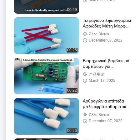
March 20, 2025
καθαριστικό ραβδί
00:29
Τετράγωνο Σφουγγαράκι
Αφρώδες Μύτη Μορφή
Εκτυπωτή Καθαρισμού
Άλλα Βίντεο
Στυλεός Χωρίς Χνούδι
December 07, 2022
00:25
Βιομηχανικά βαμβακερά
σαμπουάν για
ημιαγωγούς
产品用途
March 17, 2025
00:22
Αρθρογώνια επίπεδα
μπλε αφρό καθαριστικά
σαμπουάν που
Άλλα Βίντεο
επιτρέπουν την ταχεία
December 07, 2022
απορρόφηση των
ρύπων
00:26