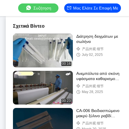
Συζήτηση
Μας Ελάτε Σε Επαφή Με
Σχετικά Βίντεο
Διάτρηση δειγμάτων με
σωλήνα
产品外观 细节
July 02, 2025
00:16
Ανεμπόλυτα από σκόνη
υφάσματα καθαρισμού
κυτταρίνης ανθεκτικά
产品外观 细节
στην φθορά
May 28, 2025
00:23
CA-006 Βιοδιασπώμενο
μακρύ ξύλινο ραβδί
καθαρό δωμάτιο Q Tips
产品外观 细节
Βιομηχανικό βαμβάκι