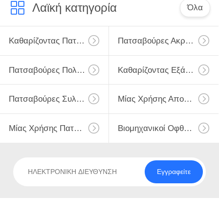
ΕΠΙΣΚΈΨΕΙΣ
Λαϊκή κατηγορία
Όλα
ΣΤΟ
ΕΡΓΟΣΤΆΣΙΟ
Καθαρίζοντας Πατσαβούρες Αφρού
Πατσαβούρες Ακρών Αφρού
ΈΛΕΓΧΟΣ
Πατσαβούρες Πολυεστέρα
Καθαρίζοντας Εξάρτηση Καμερών
ΠΟΙΌΤΗΤΑΣ
Πατσαβούρες Συλλογής Δειγμάτων
Μίας Χρήσης Αποστειρωμένη Πατσαβούρα
ΕΠΙΚΟΙΝΩΝΉΣΤΕ
ΜΑΖΊ
Μίας Χρήσης Πατσαβούρα Δειγματοληψίας
Βιομηχανικοί Οφθαλμοί Βαμβακιού
ΜΑΣ
Εγγραφείτε
ΕΙΔΉΣΕΙΣ
ΥΠΟΘΈΣΕΙΣ