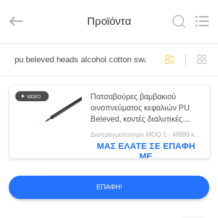
suzhou
jintai
antistatic
products
Προϊόντα
co.ltd.
All
Rights
Reserved.
ΑΡΧΙΚΉ
pu beleved heads alcohol cotton swabs
ΣΕΛΊΔΑ
ΠΡΟΪΌΝΤΑ
Πατσαβούρες βαμβακιού
οινοπνεύματος κεφαλιών PU
Beleved, κοντές διαλυτικές
ΒΊΝΤΕΟ
καθαρίζοντας πατσαβούρες
Διαπραγματεύσιμα MOQ:1 - 49999 κομμάτια
λαβών
ΜΑΣ ΕΛΆΤΕ ΣΕ ΕΠΑΦΉ
ΜΕ
ΣΧΕΤΙΚΆ
ΜΕ
ΕΠΑΦΉ!
ΕΜΆΣ