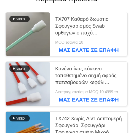
POLICY
TX707 Καθαρό δωμάτιο
Σφουγγαρισμός Swab
ορθογώνιο παχύ
Σφουγγαρισμός Τύπος
MOQ:τσάντα 10
εκτυπωτή Καθαρό
ΜΑΣ ΕΛΆΤΕ ΣΕ ΕΠΑΦΉ
ΜΕ
Κανένα ίνας κόκκινο
τοποθετημένο αιχμή αφρός
πατσαβουρών κεφάλι
σφουγγαριών ορθογωνίων
Διαπραγματεύσιμα MOQ:10-4999 τσάντες
τετραγωνικό
ΜΑΣ ΕΛΆΤΕ ΣΕ ΕΠΑΦΉ
ΜΕ
TX742 Χωρίς Λιντ Λεπτομερή
Σφουγγάρι Σφουγγάρι
Σφουγγαρισμένο Μικρό