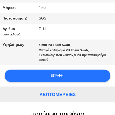
Μάρκα:
Jintai
ΕΙΔΉΣΕΙΣ
Πιστοποίηση:
SGS
Αριθμό
Τ-11
μοντέλου:
ΥΠΟΘΈΣΕΙΣ
Υψηλό φως:
,
5 mm PU Foam Swab
,
Οπτικό καθαρισμό PU Foam Swab
ΖΗΤΉΣΤΕ
Εκτυπωτής που καθαρίζει PU την πατσαβούρα
αφρού
ΜΙΑ
ΠΡΟΣΦΟΡΆ
ΕΠΑΦΉ!
SITEMAP
ΛΕΠΤΟΜΈΡΕΙΕΣ
PRIVACY
παρόμοια προϊόντα