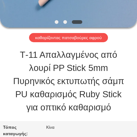
ΕΜΆΣ
ΕΠΙΣΚΈΨΕΙΣ
ΣΤΟ
καθαρίζοντας πατσαβούρες αφρού
ΕΡΓΟΣΤΆΣΙΟ
Τ-11 Απαλλαγμένος από
λουρί PP Stick 5mm
ΈΛΕΓΧΟΣ
Πυρηνικός εκτυπωτής σάμπ
ΠΟΙΌΤΗΤΑΣ
PU καθαρισμός Ruby Stick
για οπτικό καθαρισμό
ΕΠΙΚΟΙΝΩΝΉΣΤΕ
ΜΑΖΊ
Τόπος
Κίνα
ΜΑΣ
καταγωγής: