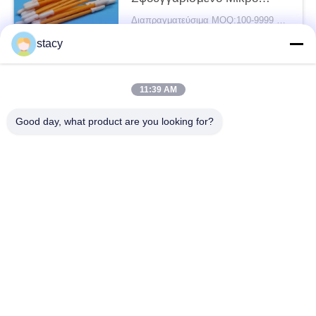
Σφουγγαρισμένο Σφουγγάρι
Διαπραγματεύσιμα MOQ:100-9999 κομμάτια
Καθαρό δωμάτιο Σφουγγάρι
ΜΑΣ ΕΛΆΤΕ ΣΕ ΕΠΑΦΉ
stacy
για Καθαρισμό Εργαστηρίων
ΜΕ
11:39 AM
Λαϊκή κατηγορία
Όλα
Good day, what product are you looking for?
Καθαρίζοντας Πατσαβούρες Αφρού
Πατσαβούρες Ακρών Αφρού
Πατσαβούρες Πολυεστέρα
Καθαρίζοντας Εξάρτηση Καμερών
Πατσαβούρες Συλλογής Δειγμάτων
Μίας Χρήσης Αποστειρωμένη Πατσαβούρα
Μίας Χρήσης Πατσαβούρα Δειγματοληψίας
Βιομηχανικοί Οφθαλμοί Βαμβακιού