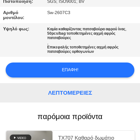
Πιστοποίηση:
SGS; ISO9001; BV
ΖΗΤΉΣΤΕ
Αριθμό
Sw-2607C3
μοντέλου:
ΜΙΑ
Υψηλό φως:
,
Καμία καθαρίζοντας πατσαβούρα αφρού ίνας
ΠΡΟΣΦΟΡΆ
50pcs/bag τοποθετημένες αιχμή αφρός
πατσαβούρες
,
Επικεφαλής τοποθετημένες αιχμή αφρός
SITEMAP
πατσαβούρες ορθογωνίων
PRIVACY
ΕΠΑΦΉ!
POLICY
ΛΕΠΤΟΜΈΡΕΙΕΣ
παρόμοια προϊόντα
TX707 Καθαρό δωμάτιο