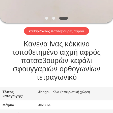
ΕΠΙΣΚΈΨΕΙΣ
ΣΤΟ
ΕΡΓΟΣΤΆΣΙΟ
καθαρίζοντας πατσαβούρες αφρού
ΈΛΕΓΧΟΣ
ΠΟΙΌΤΗΤΑΣ
Κανένα ίνας κόκκινο
τοποθετημένο αιχμή αφρός
ΕΠΙΚΟΙΝΩΝΉΣΤΕ
πατσαβουρών κεφάλι
ΜΑΖΊ
σφουγγαριών ορθογωνίων
ΜΑΣ
τετραγωνικό
ΕΙΔΉΣΕΙΣ
Τόπος
Jiangsu, Κίνα (ηπειρωτική χώρα)
καταγωγής:
Μάρκα:
JINGTAI
ΥΠΟΘΈΣΕΙΣ