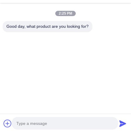
ΜΕ
2:25 PM
Λαϊκή κατηγορία
Όλα
Good day, what product are you looking for?
Καθαρίζοντας Πατσαβούρες Αφρού
Πατσαβούρες Ακρών Αφρού
Πατσαβούρες Πολυεστέρα
Καθαρίζοντας Εξάρτηση Καμερών
Πατσαβούρες Συλλογής Δειγμάτων
Μίας Χρήσης Αποστειρωμένη Πατσαβούρα
Μίας Χρήσης Πατσαβούρα Δειγματοληψίας
Βιομηχανικοί Οφθαλμοί Βαμβακιού
Εγγραφείτε