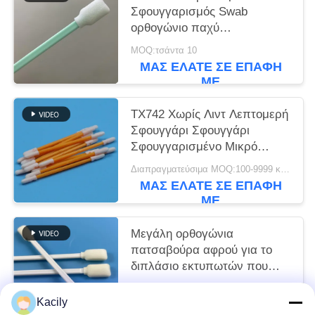
Σφουγγαρισμός Swab
ορθογώνιο παχύ
Σφουγγαρισμός Τύπος
MOQ:τσάντα 10
εκτυπωτή Καθαρό
ΜΑΣ ΕΛΆΤΕ ΣΕ ΕΠΑΦΉ
ΜΕ
TX742 Χωρίς Λιντ Λεπτομερή
Σφουγγάρι Σφουγγάρι
Σφουγγαρισμένο Μικρό
Σφουγγαρισμένο Σφουγγάρι
Διαπραγματεύσιμα MOQ:100-9999 κομμάτια
Καθαρό δωμάτιο Σφουγγάρι
ΜΑΣ ΕΛΆΤΕ ΣΕ ΕΠΑΦΉ
για Καθαρισμό Εργαστηρίων
ΜΕ
Μεγάλη ορθογώνια
πατσαβούρα αφρού για το
διπλάσιο εκτυπωτών που
τελειώνουν
Διαπραγματεύσιμα MOQ:100-999 τσάντες
Kacily
ΜΑΣ ΕΛΆΤΕ ΣΕ ΕΠΑΦΉ