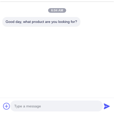
ΜΕ
6:04 AM
Λαϊκή κατηγορία
Όλα
Good day, what product are you looking for?
Καθαρίζοντας Πατσαβούρες Αφρού
Πατσαβούρες Ακρών Αφρού
Πατσαβούρες Πολυεστέρα
Καθαρίζοντας Εξάρτηση Καμερών
Πατσαβούρες Συλλογής Δειγμάτων
Μίας Χρήσης Αποστειρωμένη Πατσαβούρα
Μίας Χρήσης Πατσαβούρα Δειγματοληψίας
Βιομηχανικοί Οφθαλμοί Βαμβακιού
Εγγραφείτε