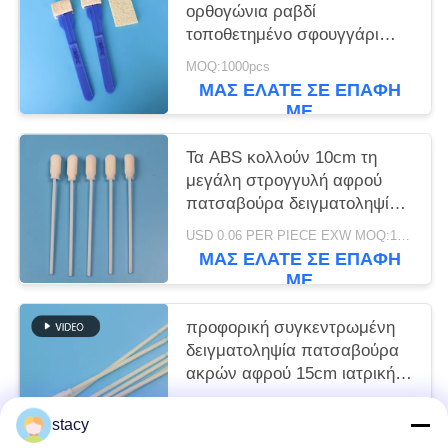
ορθογώνια ραβδί
τοποθετημένο σφουγγάρι
Swab ιατρική κυτταρίνη αφρό
MOQ:1000pcs
Swab Applicator
ΜΑΣ ΕΛΆΤΕ ΣΕ ΕΠΑΦΉ
ΜΕ
Τα ABS κολλούν 10cm τη
μεγάλη στρογγυλή αφρού
πατσαβούρα δειγματοληψίας
ακρών μίας χρήσης
USD 0.06 PER PIECE EXW MOQ:100pcs
αποστειρωμένη
ΜΑΣ ΕΛΆΤΕ ΣΕ ΕΠΑΦΉ
ΜΕ
προφορική συγκεντρωμένη
δειγματοληψία πατσαβούρα
ακρών αφρού 15cm ιατρική
αποστειρωμένη με το ραβδί
USD 0.06 PER PIECE EXW MOQ:100PCS
ABS
stacy
ΜΑΣ ΕΛΆΤΕ ΣΕ ΕΠΑΦΉ