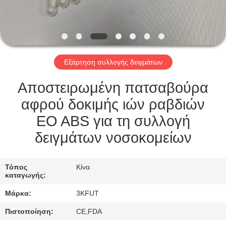
ΕΠΙΣΚΈΨΕΙΣ
ΣΤΟ
ΕΡΓΟΣΤΆΣΙΟ
Εξάρτηση συλλογής δειγμάτων
ΈΛΕΓΧΟΣ
ΠΟΙΌΤΗΤΑΣ
Αποστειρωμένη πατσαβούρα
αφρού δοκιμής ιών ραβδιών
ΕΠΙΚΟΙΝΩΝΉΣΤΕ
EO ABS για τη συλλογή
ΜΑΖΊ
δειγμάτων νοσοκομείων
ΜΑΣ
Τόπος
Κίνα
καταγωγής:
ΕΙΔΉΣΕΙΣ
Μάρκα:
3KFUT
ΥΠΟΘΈΣΕΙΣ
Πιστοποίηση:
CE,FDA