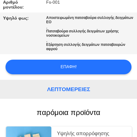
Αριθμό
Fs-001
μοντέλου:
ΖΗΤΉΣΤΕ
Υψηλό φως:
Αποστειρωμένη πατσαβούρα συλλογής δειγμάτων
ΜΙΑ
EO
,
ΠΡΟΣΦΟΡΆ
Πατσαβούρα συλλογής δειγμάτων χρήσης
νοσοκομείων
,
Εξάρτηση συλλογής δειγμάτων πατσαβουρών
SITEMAP
αφρού
ΕΠΑΦΉ!
PRIVACY
POLICY
ΛΕΠΤΟΜΈΡΕΙΕΣ
παρόμοια προϊόντα
Υψηλής απορρόφησης