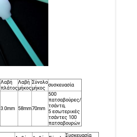
Λαβή
Λαβή
Σύνολο
συσκευασία
πλάτος
μήκος
μήκος
500
πατσαβούρες/
τσάντα,
ο
3.0mm
58mm
70mm
5 εσωτερικές
τσάντες 100
πατσαβουρών
Συσκευασία