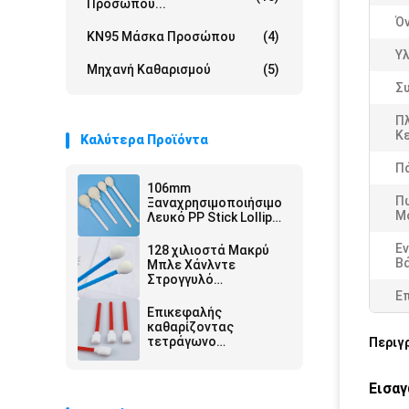
Προσώπου...
Ό
KN95 Μάσκα Προσώπου
(4)
Υλ
Μηχανή Καθαρισμού
(5)
Σ
Π
Κ
Καλύτερα Προϊόντα
Π
106mm
Π
Ξαναχρησιμοποιήσιμο
Μ
Λευκό PP Stick Lollipop
Σφουγγάρι Medical
Round Foam Swab
Εν
128 χιλιοστά Μακρύ
Applicator για δέρμα
Β
Μπλε Χάνλντε
Αντισηπτικό
Στρογγυλό
Σφουγγαρίδιο
Ε
Σφουγγαρίσματα
Επικεφαλής
Πιεστήρας
καθαρίζοντας
Αυτοκινήτου Κεφαλής
τετράγωνο
Περιγ
Απομάκρυνση σκόνης
ορθογωνίων
πατσαβουρών ακρών
αφρού ραβδιών
Εισα
εκτυπωτών