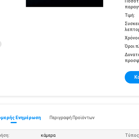
Ποσότ
παραγγ
Τιμή:
Συσκε
λεπτομ
Χρόνο
Όροι 
Δυνατ
προσφ
Κ
μερής Ενημέρωση
Περιγραφή Προϊόντων
ρήση:
κάμερα
Τύπος