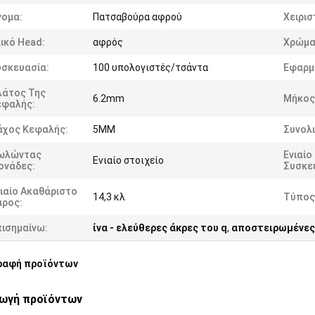
νομα:
Πατσαβούρα αφρού
Χειρισ
ικό Head:
αφρός
Χρώμα
υσκευασία:
100 υπολογιστές/τσάντα
Εφαρμ
λάτος Της
6.2mm
Μήκος
εφαλής:
άχος Κεφαλής:
5MM
Συνολ
ωλώντας
Ενιαίο
Ενιαίο στοιχείο
ονάδες:
Συσκευ
ιαίο Ακαθάριστο
14,3 κλ
Τύπος
άρος:
πισημαίνω:
ίνα - ελεύθερες άκρες του q
,
αποστειρωμένες
ραφή προϊόντων
γωγή προϊόντων