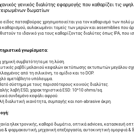
χανικός γενικός διαλύτης εφαρμογής που καθαρίζει τις υψ
τειρωμένων δωματίων
ο είδος πατσαβούρας χρησιμοποιείται για τον καθαρισμό των πολύ μ
 καθαρισμού, αυλακωμένοι τομείς των μερών και assemiblies που ά
θιστούν το ιδανικό για τους καθαρίζοντας διαλύτες όπως IPA, που ι
τηριστικά γνωρίσματα:
 χημική συμβατότητα με τη λύση.
λυτικές ραβδί μελανιού κεφαλών εκτύπωσης εκτυπωτών μεγάλου σχ
λαγμένος από τη σιλικόνη, το αμίδιο και το DOP.
ηλό αμετάβλητο υπόλειμμα.
ατό σύστημα με τους περισσότερους κοινούς διαλύτες.
λής λαβή ESD, χαρακτηριστικά ESD: 10^10 ohms/sq.
ικά συνδεμένο κεφάλι αφρού.
ή διαλυτική ικανότητα, συμπαγής και non-abrasive άκρη.
ογή:
ανία ηλεκτρονικής, καθαρό δωμάτιο, οπτικά advices, κατασκευή οπτ
α & φαρμακευτική, μηχανική επεξεργασία, αυτοκινητική ομορφιά & δ