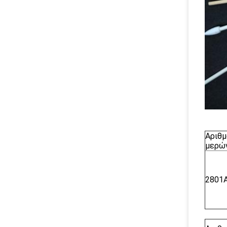
Αριθμ
μερών
2801