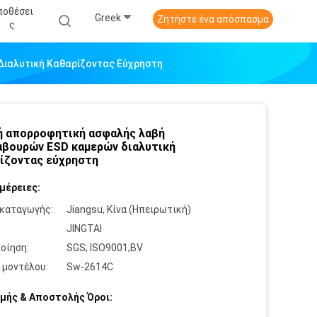
ποθέσει
Greek
Ζητήστε ένα απόσπασμα
Σ
ιαλυτική Καθαρίζοντας Εύχρηστη
 απορροφητική ασφαλής λαβή
βουρών ESD καμερών διαλυτική
ίζοντας εύχρηστη
μέρειες:
καταγωγής:
Jiangsu, Κίνα (Ηπειρωτική)
:
JINGTAI
οίηση:
SGS; ISO9001;BV
 μοντέλου:
Sw-2614C
μής & Αποστολής Όροι: