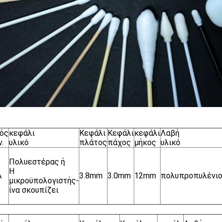
ός
κεφάλι
Κεφάλι
Κεφάλι
κεφάλι
Λαβή
.
υλικό
πλάτος
πάχος
μήκος
υλικό
Πολυεστέρας ή
Η
A
3.8mm
3.0mm
12mm
πολυπροπυλένι
μικροϋπολογιστής-
ίνα σκουπίζει