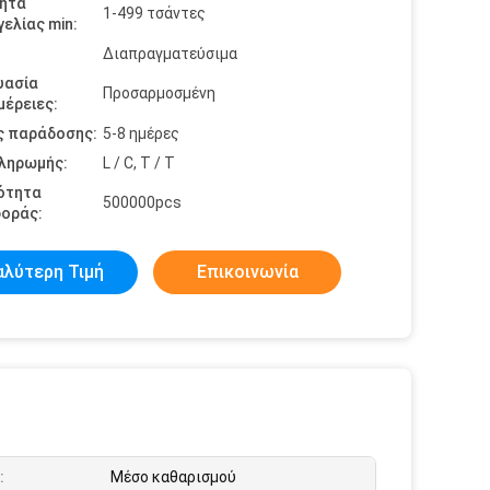
ητα
1-499 τσάντες
ελίας min:
Διαπραγματεύσιμα
υασία
Προσαρμοσμένη
έρειες:
ς παράδοσης:
5-8 ημέρες
πληρωμής:
L / C, T / T
ότητα
500000pcs
οράς:
αλύτερη Τιμή
Επικοινωνία
:
Μέσο καθαρισμού