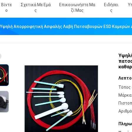
Βίντε
Σχετικά Με Εμά
Επικοινωνήστε Μα
Ειδήσει
Υ
Ο
Σ
Ζί Μας
Σ
Υψηλή Απορροφητική Ασφαλής Λαβή Πατσαβουρών ESD Καμερών Δ
Υψηλή
πατσα
καθαρ
Λεπτο
Τόπος 
Μάρκα
Πιστοπ
Αριθμό
Πληρω