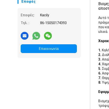
Επαφές
Βιομη
αποσ
Επαφές:
Kacily
Αυτό τ
πράγμα
Τηλ.::
86-15050174393
που κα
υλικά.
Χαρακ
Επικοινωνία
1.
Καλή
2.
Δια
3.
Απαλ
4.
Χαμ
5.
Συμβ
6.
Ασφα
7.
Θερμ
8.
Υψηλ
Εφαρμ
Βιομηχ
τρόφιμ