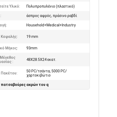
τείτε Υλικό:
Πολυπροπυλένιο (πλαστικό)
:
άσπρος αφρός, πράσινο ραβδί
ογή:
Household+Medical+Industry
 Κεφαλής:
19 mm
ικό Μήκος:
93mm
 Μέγεθος
48X28.5X24 εκατ.
ασίας :
50 PC/τσάντα, 5000 PC/
 Πακέτου:
χαρτοκιβώτιο
 πατσαβούρες ακρών του q