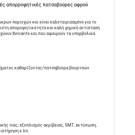
ηλές απορροφητικές πατσαβούρες αφρού
ικρών περιοχών και είναι καλοταιριασμένο για το
ριστη αποροφητικότητα και καλή χημική αντίσταση
σχύουν lbricants και που αφαιρούν τα υπερβολικά
ήματος καθαρίζοντας/πατσαβούρα βουρτσών.
ικής ίνας, εξοπλισμός ακρίβειας, SMT, εκτύπωση,
ιατήρηση κ.λπ.