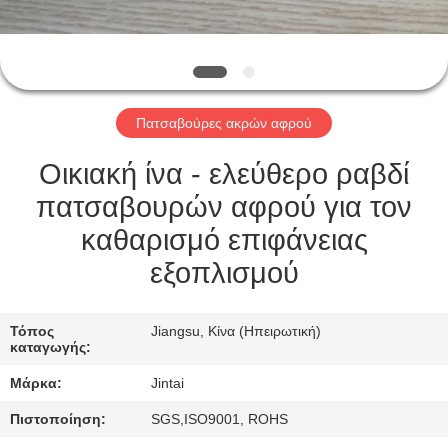
ΕΠΙΣΚΈΨΕΙΣ
ΣΤΟ
ΕΡΓΟΣΤΆΣΙΟ
Πατσαβούρες ακρών αφρού
ΈΛΕΓΧΟΣ
ΠΟΙΌΤΗΤΑΣ
Οικιακή ίνα - ελεύθερο ραβδί
πατσαβουρών αφρού για τον
ΕΠΙΚΟΙΝΩΝΉΣΤΕ
καθαρισμό επιφάνειας
ΜΑΖΊ
εξοπλισμού
ΜΑΣ
Τόπος
Jiangsu, Κίνα (Ηπειρωτική)
καταγωγής:
ΕΙΔΉΣΕΙΣ
Μάρκα:
Jintai
ΥΠΟΘΈΣΕΙΣ
Πιστοποίηση:
SGS,ISO9001, ROHS