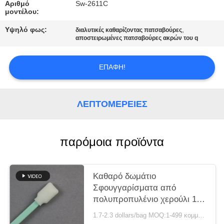
Αριθμό
Sw-2611C
μοντέλου:
ΖΗΤΉΣΤΕ
Υψηλό φως:
,
διαλυτικές καθαρίζοντας πατσαβούρες
ΜΙΑ
αποστειρωμένες πατσαβούρες ακρών του q
ΠΡΟΣΦΟΡΆ
ΕΠΑΦΉ!
SITEMAP
ΛΕΠΤΟΜΈΡΕΙΕΣ
PRIVACY
POLICY
παρόμοια προϊόντα
Καθαρό δωμάτιο
Σφουγγαρίσματα από
πολυπροπυλένιο χερούλι 128
mm για συντήρηση εκτυπωτή
1.7-2.3 dollars/bag MOQ:1-499 κομμάτια