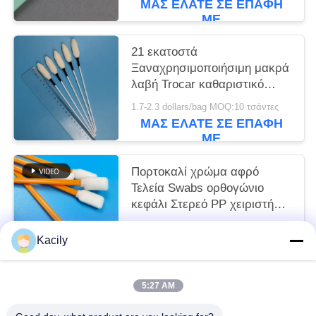
ΜΑΣ ΕΛΆΤΕ ΣΕ ΕΠΑΦΉ
ΜΕ
21 εκατοστά
Ξαναχρησιμοποιήσιμη μακρά
λαβή Trocar καθαριστικό
αφρό Swab ιατρικό
1.7-2.3 dollars/bag MOQ:10 τσάντες
σφουγγάρι Stick
ΜΑΣ ΕΛΆΤΕ ΣΕ ΕΠΑΦΉ
ΜΕ
Πορτοκαλί χρώμα αφρό
Τελεία Swabs ορθογώνιο
κεφάλι Στερεό PP χειριστήριο
Lint Free Swabs
1.7-2.3 dollars/bag MOQ:50 BAG
Kacily
ΜΑΣ ΕΛΆΤΕ ΣΕ ΕΠΑΦΉ
ΜΕ
5:27 AM
Λαϊκή κατηγορία
Όλα