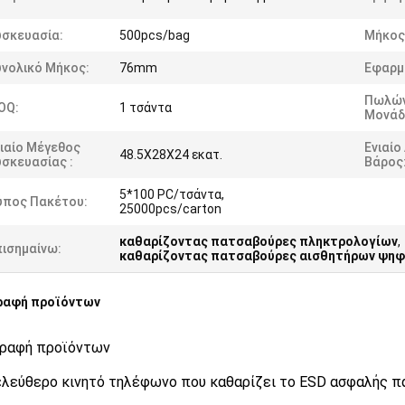
υσκευασία:
500pcs/bag
Μήκος
υνολικό Μήκος:
76mm
Εφαρμ
Πωλώ
OQ:
1 τσάντα
Μονάδ
ιαίο Μέγεθος
Ενιαίο
48.5X28X24 εκατ.
σκευασίας :
Βάρος
5*100 PC/τσάντα,
ύπος Πακέτου:
25000pcs/carton
καθαρίζοντας πατσαβούρες πληκτρολογίων
,
πισημαίνω:
καθαρίζοντας πατσαβούρες αισθητήρων ψηφ
ραφή προϊόντων
ραφή προϊόντων
 ελεύθερο κινητό τηλέφωνο που καθαρίζει το ESD ασφαλής π