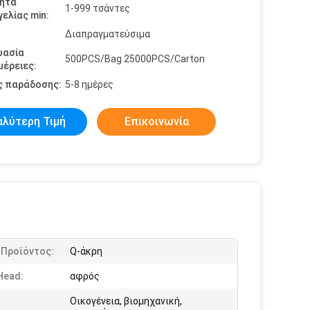
ητα
1-999 τσάντες
ελίας min:
Διαπραγματεύσιμα
υασία
500PCS/Bag 25000PCS/Carton
έρειες:
ς παράδοσης:
5-8 ημέρες
αλύτερη Τιμή
Επικοινωνία
 Προϊόντος:
Q-άκρη
Head:
αφρός
Οικογένεια, βιομηχανική,
: