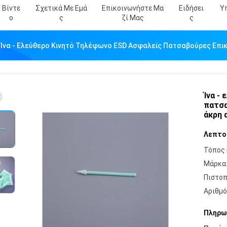
Βίντε
Σχετικά Με Εμά
Επικοινωνήστε Μα
Ειδήσει
Υ
Ο
Σ
Ζί Μας
Σ
Ίνα - Ελεύθερο Κινητό Τηλέφωνο ESD Ασφαλείς Πατσαβούρες Επικ
Ίνα -
πατσα
άκρη 
Λεπτο
Τόπος 
Μάρκα
Πιστοπ
Αριθμό
Πληρω