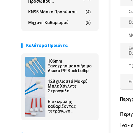
Προσώπου...
Σ
KN95 Μάσκα Προσώπου
(4)
Σ
Μηχανή Καθαρισμού
(5)
M
Καλύτερα Προϊόντα
Εν
Συ
106mm
Ξαναχρησιμοποιήσιμο
Τ
Λευκό PP Stick Lollipop
Σφουγγάρι Medical
Round Foam Swab
128 χιλιοστά Μακρύ
Ε
Applicator για δέρμα
Μπλε Χάνλντε
Αντισηπτικό
Στρογγυλό
Σφουγγαρίδιο
Περιγ
Σφουγγαρίσματα
Επικεφαλής
Πιεστήρας
καθαρίζοντας
Αυτοκινήτου Κεφαλής
τετράγωνο
Περιγ
Απομάκρυνση σκόνης
ορθογωνίων
πατσαβουρών ακρών
Ίνα -
αφρού ραβδιών
εκτυπωτών