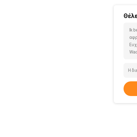
Θέλε
Ik 
αφρ
Ευχ
Wac