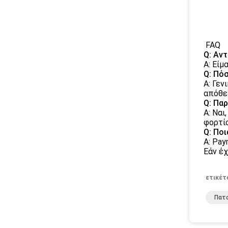
FAQ
Q: Αν
Α: Είμ
Q: Πόσ
Α: Γεν
απόθεμ
Q: Παρ
Α: Να
φορτίο
Q: Ποι
Α: Pa
Εάν έχ
ετικέτ
Πατ