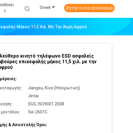
ποθέσει
Greek
Ζητήστε ένα απόσπασμα
Σ
εφαλής Μήκος 11,5 Χιλ. Με Την Άκρη Αφρού
 ελεύθερο κινητό τηλέφωνο ESD ασφαλείς
βούρες επικεφαλής μήκος 11,5 χιλ. με την
αφρού
μέρειες:
καταγωγής:
Jiangsu, Κίνα (Ηπειρωτική)
:
Jintai
οίηση:
SGS, ISO9001:2008
 μοντέλου:
Sw-2601C
μής & Αποστολής Όροι: