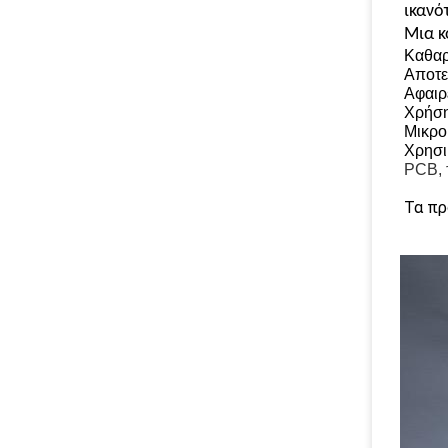
ικανό
Μια κ
Καθαρ
Αποτε
Αφαιρ
Χρήση
Μικρο
Χρησι
PCB, 
Τα πρ