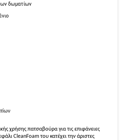
νων δωματίων
ένιο
τίων
ικής χρήσης πατσαβούρα για τις επιφάνειες
εφάλι CleanFoam του κατέχει την άριστες