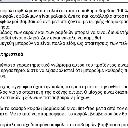
κεφάλι οφθαλμών αποτελείται από το καθαρό βαμβάκι 100%
ο κεφάλι οφθαλμών είναι μαλακό, άνετο και κατάλληλα αποσ
οφθαλμοί βαμβακιού αντιμετωπίζονται με υψηλής θερμοκρασί
τησία
βάρος των ακρών και των ραβδιών μπορεί να είναι διευθετ
ραβδί είναι σκληρό. Δεν είναι εύκολο να καμφθεί
μεγέθη μπορούν να είναι πολλά είδη, ως απαιτήσεις των πελ
κτηριστικά
μέγιστο χαρακτηριστικό γνώρισμα αυτού του προϊόντος είναι 
 εργαστήριο, ώστε να εξασφαλιστεί ότι μπορούμε καθαρές
ση.
ίσχος εγγράφου έχει την καλές στερεότητα και την ανθεκτι
λος για να σπαστεί ή της σκόνης αιτίας. Ο μίσχος είναι διασ
λαστικών ή ξύλινων πατσαβουρών μίσχων.
% το καθαρό κεφάλι βαμβακιού είναι lint-free μετά από τον ε
ητα. Μετά από να απορροφήσει, το κεφάλι βαμβακιού δεν θα 
περίπλοκα σχεδιασμένο κεφάλι πατσαβουρών βαμβακιού μπορ