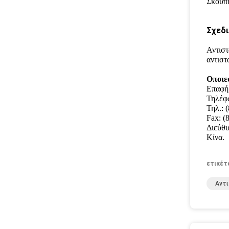
Σκουπί
Σχεδι
Αντιστ
αντιστ
Οποιε
Επαφή
Τηλέφ
Τηλ.: 
Fax: (
Διεύθυ
Κίνα.
ετικέτ
Αντι