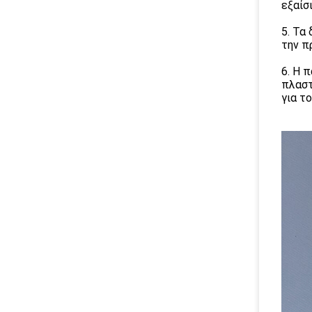
εξαίσ
5.
Τα 
την π
6.
Η π
πλαστ
για τ