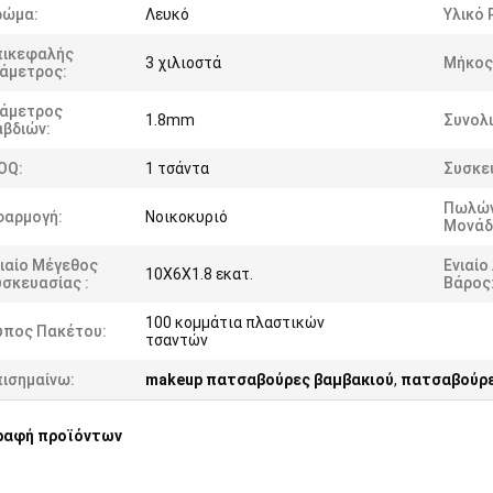
ρώμα:
Λευκό
Υλικό 
πικεφαλής
3 χιλιοστά
Μήκος
ιάμετρος:
ιάμετρος
1.8mm
Συνολ
αβδιών:
OQ:
1 τσάντα
Συσκε
Πωλώ
φαρμογή:
Νοικοκυριό
Μονάδ
ιαίο Μέγεθος
Ενιαίο
10X6X1.8 εκατ.
σκευασίας :
Βάρος
100 κομμάτια πλαστικών
ύπος Πακέτου:
τσαντών
πισημαίνω:
makeup πατσαβούρες βαμβακιού
,
πατσαβούρε
ραφή προϊόντων