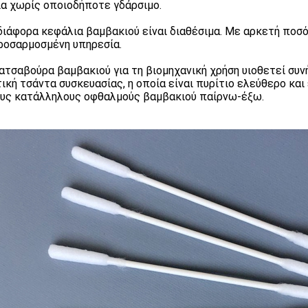
ια χωρίς οποιοδήποτε γδάρσιμο.
διάφορα κεφάλια βαμβακιού είναι διαθέσιμα. Με αρκετή πο
ροσαρμοσμένη υπηρεσία.
ατσαβούρα βαμβακιού για τη βιομηχανική χρήση υιοθετεί συν
ική τσάντα συσκευασίας, η οποία είναι πυρίτιο ελεύθερο και
ους κατάλληλους οφθαλμούς βαμβακιού παίρνω-έξω.