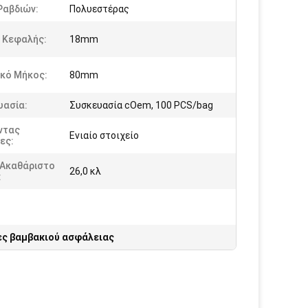
Ραβδιών:
Πολυεστέρας
 Κεφαλής:
18mm
ικό Μήκος:
80mm
υασία:
Συσκευασία cOem, 100 PCS/bag
ντας
Ενιαίο στοιχείο
ες:
 Ακαθάριστο
26,0 κλ
:
ς βαμβακιού ασφάλειας