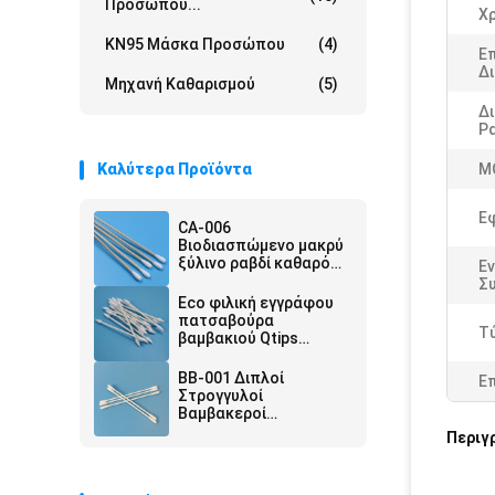
Προσώπου...
Χ
KN95 Μάσκα Προσώπου
(4)
Ε
Δ
Μηχανή Καθαρισμού
(5)
Δ
Ρ
Καλύτερα Προϊόντα
M
Ε
CA-006
Βιοδιασπώμενο μακρύ
ξύλινο ραβδί καθαρό
Εν
δωμάτιο Q Tips
Συ
Βιομηχανικό βαμβάκι
Eco φιλική εγγράφου
καθαριστικό ραβδί
πατσαβούρα
Τ
βαμβακιού Qtips
κεφαλιών ραβδιών
δειγμένη διπλάσιο για
BB-001 Διπλοί
Ε
το αποστειρωμένο
Στρογγυλοί
δωμάτιο ασβέστιο-003
Βαμβακεροί
Μπουμπούκια
Περιγ
Industrial 25τμχ Υλικό
Χειρολαβής Τσάντας
Χαρτί