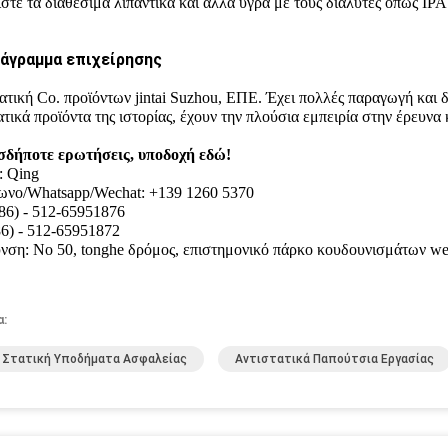
στε τα διαθέσιμα λιπαντικά και άλλα υγρά με τους διαλύτες όπως IPA
άγραμμα επιχείρησης
ατική Co. προϊόντων jintai Suzhou, ΕΠΕ. Έχει πολλές παραγωγή και
ατικά προϊόντα της ιστορίας, έχουν την πλούσια εμπειρία στην έρευνα
σδήποτε ερωτήσεις, υποδοχή εδώ!
: Qing
ωνο/Whatsapp/Wechat: +139 1260 5370
(86) - 512-65951876
86) - 512-65951872
νση: Νο 50, tonghe δρόμος, επιστημονικό πάρκο κουδουνισμάτων wei,
α:
 Στατική Υποδήματα Ασφαλείας
Αντιστατικά Παπούτσια Εργασίας