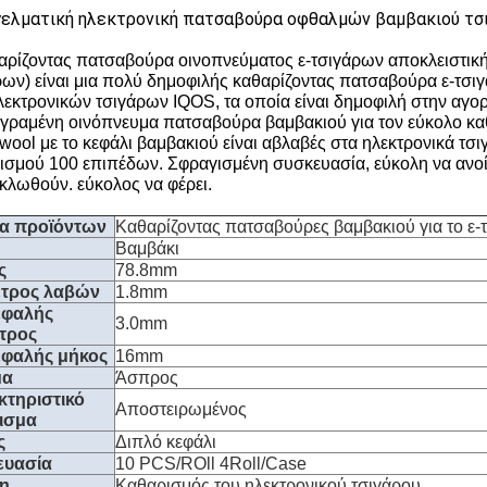
ελματική ηλεκτρονική πατσαβούρα οφθαλμών βαμβακιού τσι
αρίζοντας πατσαβούρα οινοπνεύματος ε-τσιγάρων αποκλειστική 
ρων) είναι μια πολύ δημοφιλής καθαρίζοντας πατσαβούρα ε-τσιγά
λεκτρονικών τσιγάρων IQOS, τα οποία είναι δημοφιλή στην αγο
γραμένη οινόπνευμα πατσαβούρα βαμβακιού για τον εύκολο κα
nwool με το κεφάλι βαμβακιού είναι αβλαβές στα ηλεκτρονικά 
ισμού 100 επιπέδων. Σφραγισμένη συσκευασία, εύκολη να ανοί
κλωθούν. εύκολος να φέρει.
α προϊόντων
Καθαρίζοντας πατσαβούρες βαμβακιού για το ε-
Βαμβάκι
ς
78.8mm
ετρος λαβών
1.8mm
εφαλής
3.0mm
τρος
εφαλής μήκος
16mm
μα
Άσπρος
κτηριστικό
Αποστειρωμένος
ισμα
ς
Διπλό κεφάλι
ευασία
10 PCS/ROll 4Roll/Case
η
Καθαρισμός του ηλεκτρονικού τσιγάρου