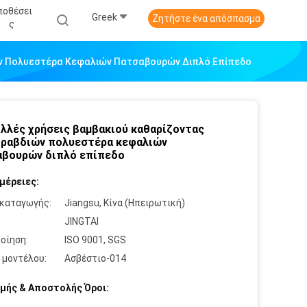
ποθέσει
Greek
Ζητήστε ένα απόσπασμα
Σ
ιών Πολυεστέρα Κεφαλιών Πατσαβουρών Διπλό Επίπεδο
ολλές χρήσεις βαμβακιού καθαρίζοντας
 ραβδιών πολυεστέρα κεφαλιών
βουρών διπλό επίπεδο
μέρειες:
καταγωγής:
Jiangsu, Κίνα (Ηπειρωτική)
:
JINGTAI
οίηση:
ISO 9001, SGS
 μοντέλου:
Ασβέστιο-014
μής & Αποστολής Όροι: