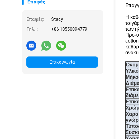
Επαφές
Επαγγ
Η καθ
Επαφές:
Stacy
τσιγά
των η
Τηλ.::
+86 18550894779
Προ-υ
cotto
καθαρ
ανακυ
Επικοινωνία
Όνομ
Υλικό
Μήκο
Διάμ
Επικ
διάμε
Επικ
Χρώ
Χαρα
γνώρ
Τύπο
Συσκ
Χρήσ