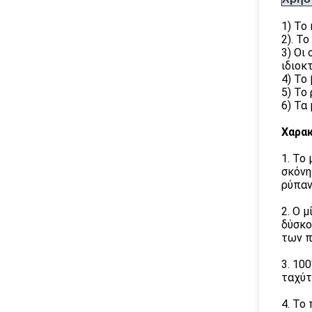
1)
Το 
2). Τ
3)
Οι 
ιδιοκ
4)
Το 
5)
Το 
6)
Τα 
Χαρα
1.
Το 
σκόνη
ρύπαν
2.
Ο μ
δύσκο
των π
3.
100
ταχύτ
4.
Το 