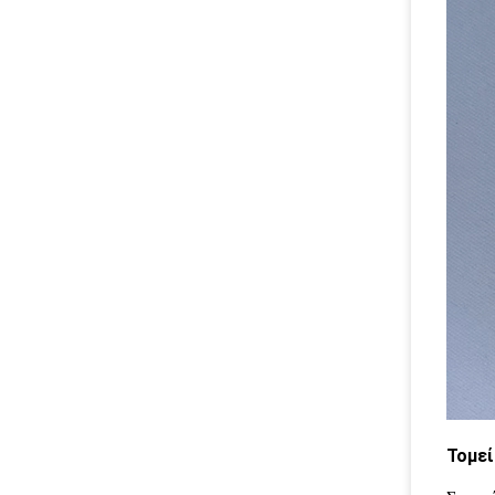
Τομεί