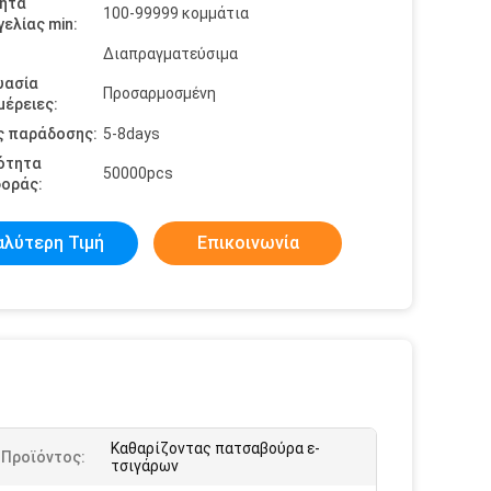
ητα
100-99999 κομμάτια
ελίας min:
Διαπραγματεύσιμα
υασία
Προσαρμοσμένη
έρειες:
ς παράδοσης:
5-8days
ότητα
50000pcs
οράς:
αλύτερη Τιμή
Επικοινωνία
Καθαρίζοντας πατσαβούρα ε-
 Προϊόντος:
τσιγάρων