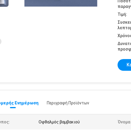
Ποσότ
παραγγ
Τιμή:
Συσκε
λεπτομ
Χρόνο
Δυνατ
προσφ
Κ
μερής Ενημέρωση
Περιγραφή Προϊόντων
ύπος:
Οφθαλμός βαμβακιού
Όνομα