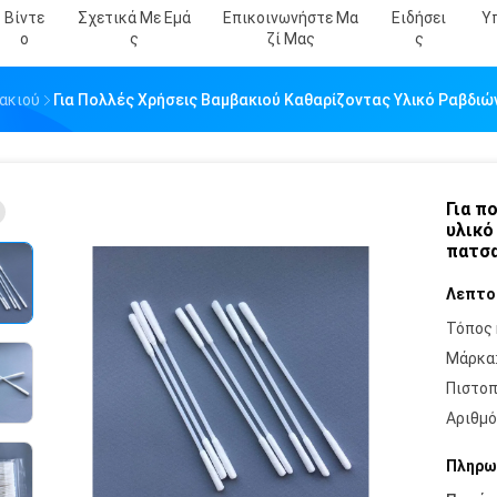
Βίντε
Σχετικά Με Εμά
Επικοινωνήστε Μα
Ειδήσει
Υ
Ο
Σ
Ζί Μας
Σ
ακιού
Για Πολλές Χρήσεις Βαμβακιού Καθαρίζοντας Υλικό Ραβδ
Για π
υλικό
πατσα
Λεπτο
Τόπος 
Μάρκα
Πιστοπ
Αριθμό
Πληρω