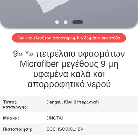
ΕΠΙΣΚΈΨΕΙΣ
ΣΤΟ
ΕΡΓΟΣΤΆΣΙΟ
Ίνα - το ελεύθερο αποστειρωμένο δωμάτιο σκουπίζει
ΈΛΕΓΧΟΣ
ΠΟΙΌΤΗΤΑΣ
9» *» πετρέλαιο υφασμάτων
Microfiber μεγέθους 9 μη
ΕΠΙΚΟΙΝΩΝΉΣΤΕ
υφαμένα καλά και
ΜΑΖΊ
απορροφητικό νερού
ΜΑΣ
Τόπος
Jiangsu, Κίνα (Ηπειρωτική)
καταγωγής:
ΕΙΔΉΣΕΙΣ
Μάρκα:
JINGTAI
ΥΠΟΘΈΣΕΙΣ
Πιστοποίηση:
SGS; ISO9001; BV