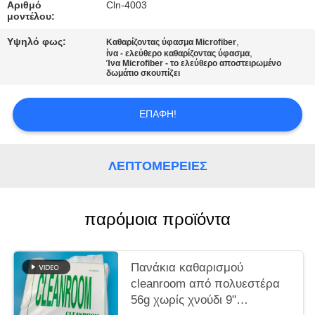
Αριθμό
Cln-4003
μοντέλου:
ΖΗΤΉΣΤΕ
Υψηλό φως:
,
Καθαρίζοντας ύφασμα Microfiber
ΜΙΑ
,
ίνα - ελεύθερο καθαρίζοντας ύφασμα
Ίνα Microfiber - το ελεύθερο αποστειρωμένο
ΠΡΟΣΦΟΡΆ
δωμάτιο σκουπίζει
SITEMAP
ΕΠΑΦΉ!
PRIVACY
ΛΕΠΤΟΜΈΡΕΙΕΣ
POLICY
παρόμοια προϊόντα
Πανάκια καθαρισμού
cleanroom από πολυεστέρα
56g χωρίς χνούδι 9"