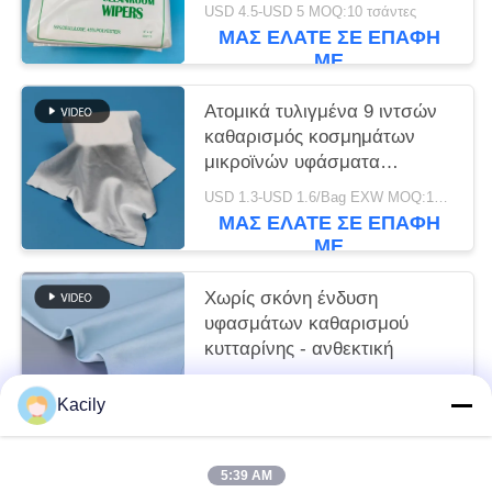
Ανθεκτικό στην φθορά χαρτί
USD 4.5-USD 5 MOQ:10 τσάντες
καθαρισμού
ΜΑΣ ΕΛΆΤΕ ΣΕ ΕΠΑΦΉ
ΜΕ
Ατομικά τυλιγμένα 9 ιντσών
καθαρισμός κοσμημάτων
μικροϊνών υφάσματα
βιομηχανικού καθαρισμού
USD 1.3-USD 1.6/Bag EXW MOQ:10 τσάντες
καθαρό δωμάτιο υφάσματα
ΜΑΣ ΕΛΆΤΕ ΣΕ ΕΠΑΦΉ
ΜΕ
Χωρίς σκόνη ένδυση
υφασμάτων καθαρισμού
κυτταρίνης - ανθεκτική
Διαπραγματεύσιμα MOQ:1 Σάκος/θήκες
Kacily
ΜΑΣ ΕΛΆΤΕ ΣΕ ΕΠΑΦΉ
ΜΕ
5:39 AM