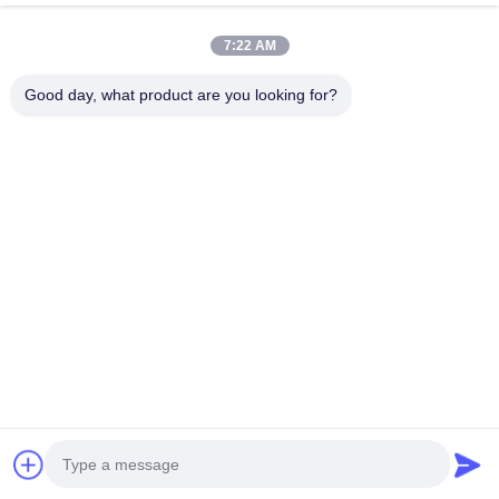
ΜΕ
7:22 AM
Λαϊκή κατηγορία
Όλα
Good day, what product are you looking for?
Καθαρίζοντας Πατσαβούρες Αφρού
Πατσαβούρες Ακρών Αφρού
Πατσαβούρες Πολυεστέρα
Καθαρίζοντας Εξάρτηση Καμερών
Πατσαβούρες Συλλογής Δειγμάτων
Μίας Χρήσης Αποστειρωμένη Πατσαβούρα
Μίας Χρήσης Πατσαβούρα Δειγματοληψίας
Βιομηχανικοί Οφθαλμοί Βαμβακιού
Εγγραφείτε