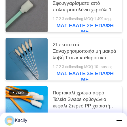
Σφουγγαρίσματα από
πολυπροπυλένιο χερούλι 128
mm για συντήρηση εκτυπωτή
1.7-2.3 dollars/bag MOQ:1-499 κομμάτια
ΜΑΣ ΕΛΆΤΕ ΣΕ ΕΠΑΦΉ
ΜΕ
21 εκατοστά
Ξαναχρησιμοποιήσιμη μακρά
λαβή Trocar καθαριστικό
αφρό Swab ιατρικό
1.7-2.3 dollars/bag MOQ:10 τσάντες
σφουγγάρι Stick
ΜΑΣ ΕΛΆΤΕ ΣΕ ΕΠΑΦΉ
ΜΕ
Πορτοκαλί χρώμα αφρό
Τελεία Swabs ορθογώνιο
κεφάλι Στερεό PP χειριστήριο
Lint Free Swabs
1.7-2.3 dollars/bag MOQ:50 BAG
Kacily
ΜΑΣ ΕΛΆΤΕ ΣΕ ΕΠΑΦΉ