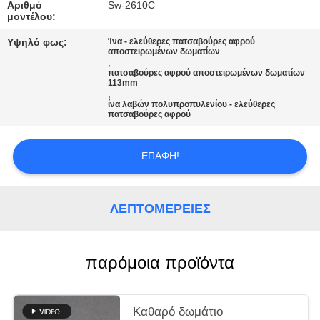
Αριθμό
Sw-2610C
μοντέλου:
ΖΗΤΉΣΤΕ
Υψηλό φως:
Ίνα - ελεύθερες πατσαβούρες αφρού
ΜΙΑ
αποστειρωμένων δωματίων
,
ΠΡΟΣΦΟΡΆ
πατσαβούρες αφρού αποστειρωμένων δωματίων
113mm
,
ίνα λαβών πολυπροπυλενίου - ελεύθερες
SITEMAP
πατσαβούρες αφρού
ΕΠΑΦΉ!
PRIVACY
POLICY
ΛΕΠΤΟΜΈΡΕΙΕΣ
παρόμοια προϊόντα
Καθαρό δωμάτιο