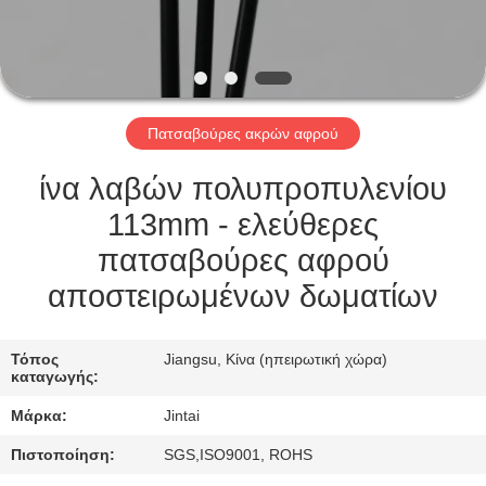
ΕΠΙΣΚΈΨΕΙΣ
ΣΤΟ
ΕΡΓΟΣΤΆΣΙΟ
Πατσαβούρες ακρών αφρού
ΈΛΕΓΧΟΣ
ΠΟΙΌΤΗΤΑΣ
ίνα λαβών πολυπροπυλενίου
113mm - ελεύθερες
ΕΠΙΚΟΙΝΩΝΉΣΤΕ
πατσαβούρες αφρού
ΜΑΖΊ
αποστειρωμένων δωματίων
ΜΑΣ
Τόπος
Jiangsu, Κίνα (ηπειρωτική χώρα)
καταγωγής:
ΕΙΔΉΣΕΙΣ
Μάρκα:
Jintai
ΥΠΟΘΈΣΕΙΣ
Πιστοποίηση:
SGS,ISO9001, ROHS