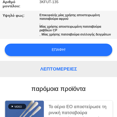
Αριθμό
3KFUT-135
μοντέλου:
ΖΗΤΉΣΤΕ
Υψηλό φως:
Επικεφαλής μίας χρήσης αποστειρωμένη
ΜΙΑ
πατσαβούρα αφρού
,
ΠΡΟΣΦΟΡΆ
Μίας χρήσης αποστειρωμένη πατσαβούρα
ραβδιών CP
,
Μίας χρήσης πατσαβούρα συλλογής δειγμάτων
SITEMAP
ΕΠΑΦΉ!
PRIVACY
POLICY
ΛΕΠΤΟΜΈΡΕΙΕΣ
παρόμοια προϊόντα
Το αέριο EO αποστείρωσε τη
ρινική πατσαβούρα