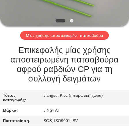
ΕΠΙΣΚΈΨΕΙΣ
ΣΤΟ
ΕΡΓΟΣΤΆΣΙΟ
Μίας χρήσης αποστειρωμένη πατσαβούρα
ΈΛΕΓΧΟΣ
ΠΟΙΌΤΗΤΑΣ
Επικεφαλής μίας χρήσης
αποστειρωμένη πατσαβούρα
ΕΠΙΚΟΙΝΩΝΉΣΤΕ
αφρού ραβδιών CP για τη
ΜΑΖΊ
συλλογή δειγμάτων
ΜΑΣ
Τόπος
Jiangsu, Κίνα (ηπειρωτική χώρα)
καταγωγής:
ΕΙΔΉΣΕΙΣ
Μάρκα:
JINGTAI
ΥΠΟΘΈΣΕΙΣ
Πιστοποίηση:
SGS; ISO9001; BV