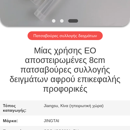
ΕΠΙΣΚΈΨΕΙΣ
ΣΤΟ
ΕΡΓΟΣΤΆΣΙΟ
Πατσαβούρες συλλογής δειγμάτων
ΈΛΕΓΧΟΣ
ΠΟΙΌΤΗΤΑΣ
Μίας χρήσης EO
αποστειρωμένες 8cm
ΕΠΙΚΟΙΝΩΝΉΣΤΕ
πατσαβούρες συλλογής
ΜΑΖΊ
δειγμάτων αφρού επικεφαλής
ΜΑΣ
προφορικές
ΕΙΔΉΣΕΙΣ
Τόπος
Jiangsu, Κίνα (ηπειρωτική χώρα)
καταγωγής:
Μάρκα:
JINGTAI
ΥΠΟΘΈΣΕΙΣ