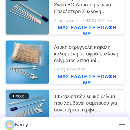
Swab EO Αποστειρωμένο
Πολυέστερο Συλλογή
δείγματος Swab VTM Kit
Διαπραγματεύσιμα MOQ:1000 τεμ
ΜΑΣ ΕΛΆΤΕ ΣΕ ΕΠΑΦΉ
ΜΕ
Λευκή στρογγυλή κεφαλή
καλυμμένη με αφρό Συλλογή
δείγματος Σπασμοί
Βαμβακερά μπουμπούκια
/ MOQ:10000 PCS
Κουμπί ξύλου
ΜΑΣ ΕΛΆΤΕ ΣΕ ΕΠΑΦΉ
ΜΕ
145 χιλιοστών λευκό δείγμα
που λαμβάνει σαμπουάν για
συνεπή και ακριβή
αποτελέσματα
/ MOQ:10000 PCS
δειγματοληψίας
Kacily
ΜΑΣ ΕΛΆΤΕ ΣΕ ΕΠΑΦΉ