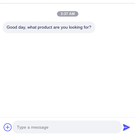
ΜΕ
3:37 AM
Λαϊκή κατηγορία
Όλα
Good day, what product are you looking for?
Καθαρίζοντας Πατσαβούρες Αφρού
Πατσαβούρες Ακρών Αφρού
Πατσαβούρες Πολυεστέρα
Καθαρίζοντας Εξάρτηση Καμερών
Πατσαβούρες Συλλογής Δειγμάτων
Μίας Χρήσης Αποστειρωμένη Πατσαβούρα
Μίας Χρήσης Πατσαβούρα Δειγματοληψίας
Βιομηχανικοί Οφθαλμοί Βαμβακιού
Εγγραφείτε