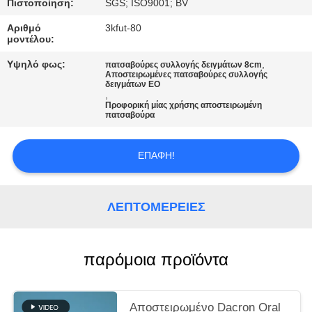
Πιστοποίηση:
SGS; ISO9001; BV
ΖΗΤΉΣΤΕ
Αριθμό
3kfut-80
μοντέλου:
ΜΙΑ
Υψηλό φως:
,
πατσαβούρες συλλογής δειγμάτων 8cm
ΠΡΟΣΦΟΡΆ
Αποστειρωμένες πατσαβούρες συλλογής
δειγμάτων EO
,
Προφορική μίας χρήσης αποστειρωμένη
SITEMAP
πατσαβούρα
PRIVACY
ΕΠΑΦΉ!
POLICY
ΛΕΠΤΟΜΈΡΕΙΕΣ
παρόμοια προϊόντα
Αποστειρωμένο Dacron Oral