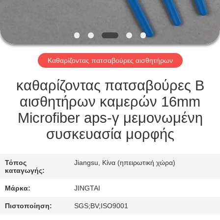
ΕΠΙΣΚΈΨΕΙΣ
ΣΤΟ
ΕΡΓΟΣΤΆΣΙΟ
Καθαρίζοντας πατσαβούρες αισθητήρων
ΈΛΕΓΧΟΣ
ΠΟΙΌΤΗΤΑΣ
καθαρίζοντας πατσαβούρες Β
αισθητήρων καμερών 16mm
ΕΠΙΚΟΙΝΩΝΉΣΤΕ
Microfiber aps-γ μεμονωμένη
ΜΑΖΊ
συσκευασία μορφής
ΜΑΣ
Τόπος
Jiangsu, Κίνα (ηπειρωτική χώρα)
καταγωγής:
ΕΙΔΉΣΕΙΣ
Μάρκα:
JINGTAI
ΥΠΟΘΈΣΕΙΣ
Πιστοποίηση:
SGS;BV;ISO9001