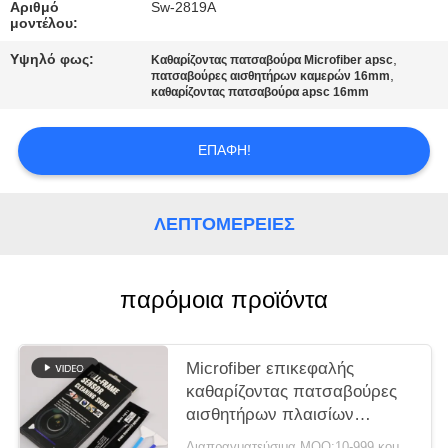
Αριθμό
Sw-2819A
μοντέλου:
ΖΗΤΉΣΤΕ
Υψηλό φως:
,
Καθαρίζοντας πατσαβούρα Microfiber apsc
ΜΙΑ
,
πατσαβούρες αισθητήρων καμερών 16mm
καθαρίζοντας πατσαβούρα apsc 16mm
ΠΡΟΣΦΟΡΆ
ΕΠΑΦΉ!
SITEMAP
ΛΕΠΤΟΜΈΡΕΙΕΣ
PRIVACY
POLICY
παρόμοια προϊόντα
Microfiber επικεφαλής
καθαρίζοντας πατσαβούρες
αισθητήρων πλαισίων
καμερών πλήρεις
Διαπραγματεύσιμα MOQ:10-999 κομμάτια