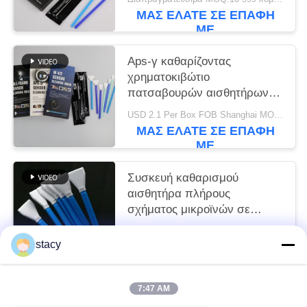
ΜΑΣ ΕΛΆΤΕ ΣΕ ΕΠΑΦΉ
ΜΕ
Aps-γ καθαρίζοντας
χρηματοκιβώτιο
πατσαβουρών αισθητήρων
καμερών καμία βλαμμένη
USD 2.1 Per Box FOB Shanghai MOQ:10 κιβώτια
μεμονωμένη συσκευασία
ΜΑΣ ΕΛΆΤΕ ΣΕ ΕΠΑΦΉ
ΜΕ
Συσκευή καθαρισμού
αισθητήρα πλήρους
σχήματος μικροϊνών σε
σχήμα V APS-C
Διαπραγματεύσιμα MOQ:10-999 κομμάτια
stacy
ΜΑΣ ΕΛΆΤΕ ΣΕ ΕΠΑΦΉ
ΜΕ
7:47 AM
Λαϊκή κατηγορία
Όλα