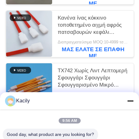
ΜΕ
Κανένα ίνας κόκκινο
τοποθετημένο αιχμή αφρός
πατσαβουρών κεφάλι
σφουγγαριών ορθογωνίων
Διαπραγματεύσιμα MOQ:10-4999 τσάντες
τετραγωνικό
ΜΑΣ ΕΛΆΤΕ ΣΕ ΕΠΑΦΉ
ΜΕ
TX742 Χωρίς Λιντ Λεπτομερή
Σφουγγάρι Σφουγγάρι
Σφουγγαρισμένο Μικρό
Σφουγγαρισμένο Σφουγγάρι
Διαπραγματεύσιμα MOQ:100-9999 κομμάτια
Καθαρό δωμάτιο Σφουγγάρι
Kacily
ΜΑΣ ΕΛΆΤΕ ΣΕ ΕΠΑΦΉ
για Καθαρισμό Εργαστηρίων
ΜΕ
9:56 AM
Λαϊκή κατηγορία
Όλα
Good day, what product are you looking for?