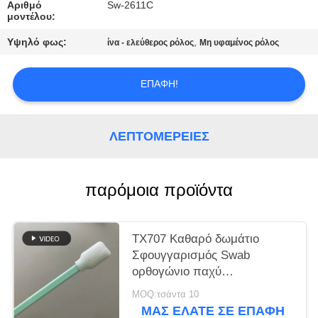
Αριθμό
Sw-2611C
μοντέλου:
ΖΗΤΉΣΤΕ
Υψηλό φως:
,
ίνα - ελεύθερος ρόλος
Μη υφαμένος ρόλος
ΜΙΑ
ΠΡΟΣΦΟΡΆ
ΕΠΑΦΉ!
SITEMAP
ΛΕΠΤΟΜΈΡΕΙΕΣ
PRIVACY
POLICY
παρόμοια προϊόντα
TX707 Καθαρό δωμάτιο
Σφουγγαρισμός Swab
ορθογώνιο παχύ
Σφουγγαρισμός Τύπος
MOQ:τσάντα 10
εκτυπωτή Καθαρό
ΜΑΣ ΕΛΆΤΕ ΣΕ ΕΠΑΦΉ