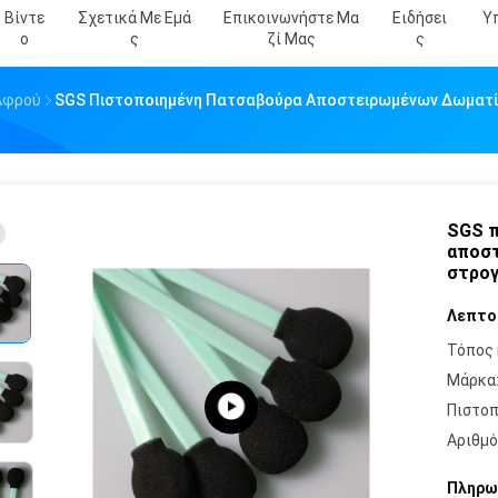
Βίντε
Σχετικά Με Εμά
Επικοινωνήστε Μα
Ειδήσει
Υ
Ο
Σ
Ζί Μας
Σ
Αφρού
SGS Πιστοποιημένη Πατσαβούρα Αποστειρωμένων Δωματίω
SGS π
αποστ
στρογ
Λεπτο
Τόπος 
Μάρκα
Πιστοπ
Αριθμό
Πληρω