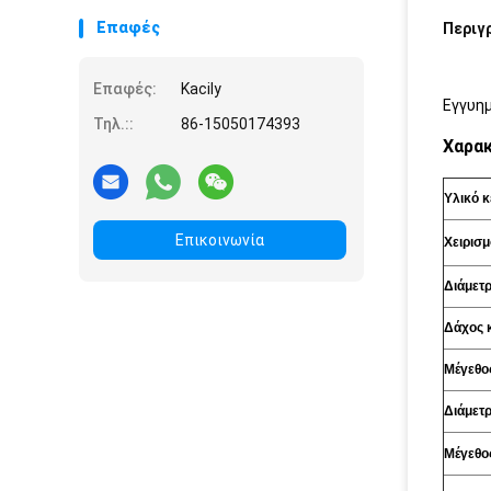
Επαφές
Περιγ
Επαφές:
Kacily
Εγγυημ
Τηλ.::
86-15050174393
Χαρακ
Υλικό 
Επικοινωνία
Χειρισμ
Διάμετ
Δάχος 
Μέγεθο
Διάμετρ
Μέγεθος