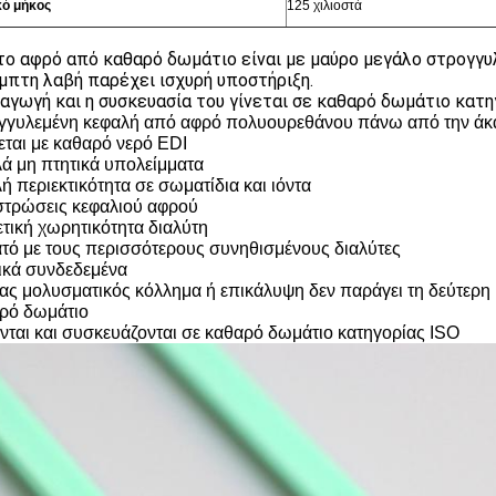
κό μήκος
125 χιλιοστά
το αφρό από καθαρό δωμάτιο είναι με μαύρο μεγάλο στρογγυ
μπτη λαβή παρέχει ισχυρή υποστήριξη.
αγωγή και η συσκευασία του γίνεται σε καθαρό δωμάτιο κατη
γγυλεμένη κεφαλή από αφρό πολυουρεθάνου πάνω από την άκ
ται με καθαρό νερό EDI
ά μη πτητικά υπολείμματα
ή περιεκτικότητα σε σωματίδια και ιόντα
στρώσεις κεφαλιού αφρού
ετική χωρητικότητα διαλύτη
τό με τους περισσότερους συνηθισμένους διαλύτες
ικά συνδεδεμένα
ας μολυσματικός κόλλημα ή επικάλυψη δεν παράγει τη δεύτερ
ρό δωμάτιο
νται και συσκευάζονται σε καθαρό δωμάτιο κατηγορίας ISO