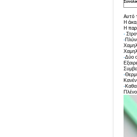
Συνολι
Αυτό 
Η άκα
Η παρ
-
Στρο
-
Πλύνε
Χαμηλ
Χαμηλ
-
Δύο 
Εξαιρ
Συμβα
-
Θερμ
Κανέν
-
Καθα
Πλένο