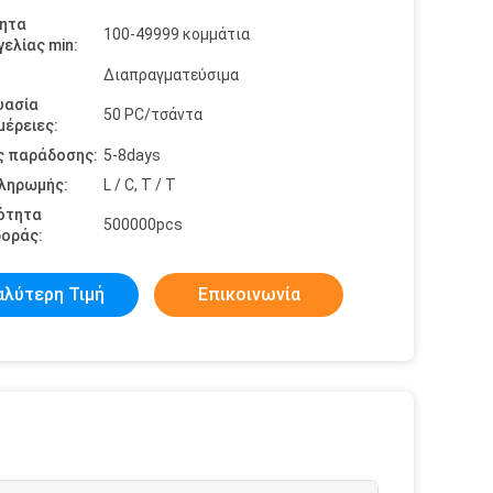
ητα
100-49999 κομμάτια
ελίας min:
Διαπραγματεύσιμα
υασία
50 PC/τσάντα
έρειες:
ς παράδοσης:
5-8days
πληρωμής:
L / C, T / T
ότητα
500000pcs
οράς:
αλύτερη Τιμή
Επικοινωνία