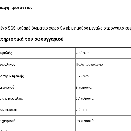
ραφή προϊόντων
ένο SGS καθαρό δωμάτιο αφρό Swab με μαύρο μεγάλο στρογγυλό κε
τηριστικά του σφουγγαριού
κεφαλής
Φούσκα
ός υλικού
Πολυπροπυλένιο
ρο της κεφαλής
16.8mm
κεφαλιού
9 χιλιοστά
ς της κεφαλής
27 χιλιοστά
ος χειριστή
7.2mm
 χειριστή
98 χιλιοστά