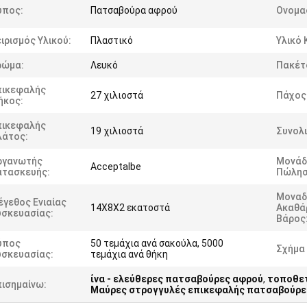
ύπος:
Πατσαβούρα αφρού
Ονομα
ιρισμός Υλικού:
Πλαστικό
Υλικό 
ρώμα:
Λευκό
Πακέτ
πικεφαλής
27 χιλιοστά
Πάχος
ήκος:
πικεφαλής
19 χιλιοστά
Συνολ
λάτος:
ργανωτής
Μονάδ
Acceptalbe
ατασκευής:
Πώλησ
Μοναδ
γεθος Ενιαίας
14X8X2 εκατοστά
Ακαθά
υσκευασίας:
Βάρος
ύπος
50 τεμάχια ανά σακούλα, 5000
Σχήμα
υσκευασίας:
τεμάχια ανά θήκη
ίνα - ελεύθερες πατσαβούρες αφρού
,
τοποθετ
πισημαίνω:
Μαύρες στρογγυλές επικεφαλής πατσαβούρε