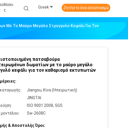
ποθέσει
Greek
Ζητήστε ένα απόσπασμα
Σ
ν Με Το Μαύρο Μεγάλο Στρογγυλό Κεφάλι Για Τον
ιστοποιημένη πατσαβούρα
ειρωμένων δωματίων με το μαύρο μεγάλο
γυλό κεφάλι για τον καθαρισμό εκτυπωτών
μέρειες:
καταγωγής:
Jiangsu, Κίνα (Ηπειρωτική)
:
JINGTAI
οίηση:
ISO 9001:2008, SGS
 μοντέλου:
Sw-2608C
μής & Αποστολής Όροι: