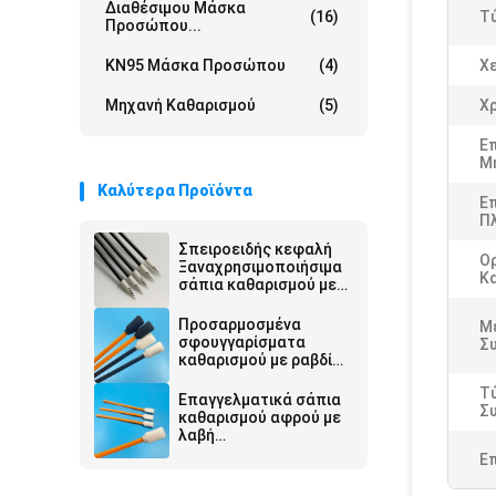
Διαθέσιμου Μάσκα
(16)
Τ
Προσώπου...
KN95 Μάσκα Προσώπου
(4)
Χε
Μηχανή Καθαρισμού
(5)
Χ
Ε
Μ
Καλύτερα Προϊόντα
Ε
Π
Σπειροειδής κεφαλή
Ο
Ξαναχρησιμοποιήσιμα
Κ
σάπια καθαρισμού με
μαύρο χερούλι 67mm
μήκος
Προσαρμοσμένα
Μέ
σφουγγαρίσματα
Σ
καθαρισμού με ραβδί
PP για εκτυπωτές
Τ
Επαγγελματικά σάπια
Σ
καθαρισμού αφρού με
λαβή
πολυπροπυλενίου
Ε