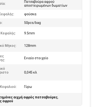
Πατσαβούρα αφρού
σία:
αποστειρωμένων δωματίων
Κεφαλής:
φούσκα
ο:
50pcs/bag
 Κεφαλής:
9.5mm
ικό Μήκος:
128mm
ες
Ενιαίο στοιχείο
ης:
ικό
ριστο
0,045 κλ
:
 Κεφαλιού:
Γύρω
ημένες αιχμή αφρός πατσαβούρες
,
ς αφρού