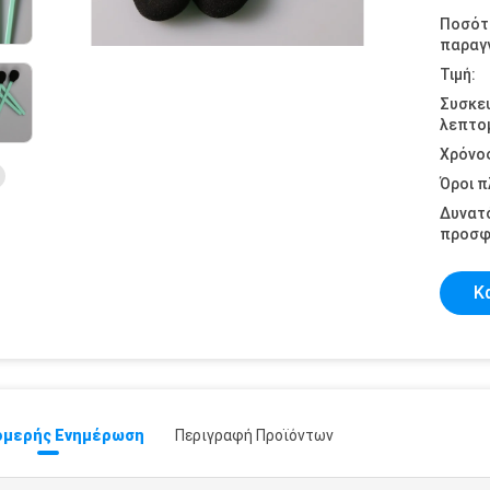
Ποσότ
παραγγ
Τιμή:
Συσκε
λεπτομ
Χρόνο
Όροι 
Δυνατ
προσφ
Κ
μερής Ενημέρωση
Περιγραφή Προϊόντων