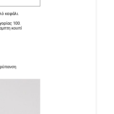
λό κεφάλι.
γορίας 100.
αμπτη κουπί
η ρύπανση