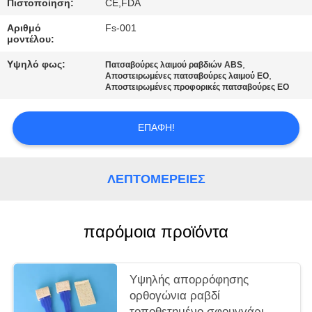
Πιστοποίηση:
CE,FDA
ΖΗΤΉΣΤΕ
Αριθμό
Fs-001
μοντέλου:
ΜΙΑ
Υψηλό φως:
,
Πατσαβούρες λαιμού ραβδιών ABS
ΠΡΟΣΦΟΡΆ
,
Αποστειρωμένες πατσαβούρες λαιμού EO
Αποστειρωμένες προφορικές πατσαβούρες EO
SITEMAP
ΕΠΑΦΉ!
PRIVACY
ΛΕΠΤΟΜΈΡΕΙΕΣ
POLICY
παρόμοια προϊόντα
Υψηλής απορρόφησης
ορθογώνια ραβδί
τοποθετημένο σφουγγάρι