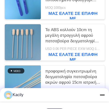
Swab ιατρική κυτταρίνη αφρό
MOQ:1000pcs
Swab Applicator
ΜΑΣ ΕΛΆΤΕ ΣΕ ΕΠΑΦΉ
ΜΕ
Τα ABS κολλούν 10cm τη
μεγάλη στρογγυλή αφρού
πατσαβούρα δειγματοληψίας
ακρών μίας χρήσης
USD 0.06 PER PIECE EXW MOQ:100pcs
αποστειρωμένη
ΜΑΣ ΕΛΆΤΕ ΣΕ ΕΠΑΦΉ
ΜΕ
προφορική συγκεντρωμένη
δειγματοληψία πατσαβούρα
ακρών αφρού 15cm ιατρική
αποστειρωμένη με το ραβδί
USD 0.06 PER PIECE EXW MOQ:100PCS
ABS
Kacily
ΜΑΣ ΕΛΆΤΕ ΣΕ ΕΠΑΦΉ
ΜΕ