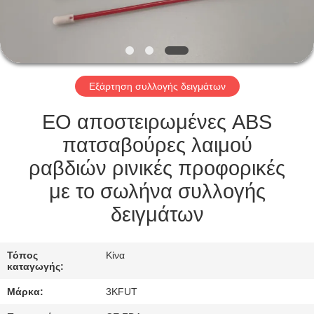
ΕΠΙΣΚΈΨΕΙΣ
ΣΤΟ
ΕΡΓΟΣΤΆΣΙΟ
Εξάρτηση συλλογής δειγμάτων
ΈΛΕΓΧΟΣ
ΠΟΙΌΤΗΤΑΣ
EO αποστειρωμένες ABS
πατσαβούρες λαιμού
ΕΠΙΚΟΙΝΩΝΉΣΤΕ
ραβδιών ρινικές προφορικές
ΜΑΖΊ
με το σωλήνα συλλογής
ΜΑΣ
δειγμάτων
ΕΙΔΉΣΕΙΣ
Τόπος
Κίνα
καταγωγής:
Μάρκα:
3KFUT
ΥΠΟΘΈΣΕΙΣ