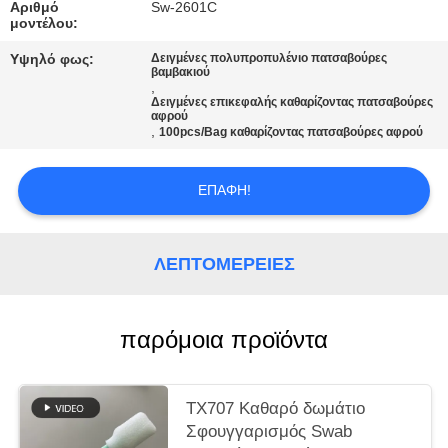
Αριθμό
Sw-2601C
μοντέλου:
ΖΗΤΉΣΤΕ
Υψηλό φως:
Δειγμένες πολυπροπυλένιο πατσαβούρες
ΜΙΑ
βαμβακιού
,
ΠΡΟΣΦΟΡΆ
Δειγμένες επικεφαλής καθαρίζοντας πατσαβούρες
αφρού
,
100pcs/Bag καθαρίζοντας πατσαβούρες αφρού
SITEMAP
ΕΠΑΦΉ!
PRIVACY
POLICY
ΛΕΠΤΟΜΈΡΕΙΕΣ
παρόμοια προϊόντα
TX707 Καθαρό δωμάτιο
Σφουγγαρισμός Swab