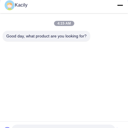
Kacily
Λαϊκή κατηγορία
Όλα
4:15 AM
Καθαρίζοντας Πατσαβούρες Αφρού
Πατσαβούρες Ακρών Αφρού
Good day, what product are you looking for?
Πατσαβούρες Πολυεστέρα
Καθαρίζοντας Εξάρτηση Καμερών
Πατσαβούρες Συλλογής Δειγμάτων
Μίας Χρήσης Αποστειρωμένη Πατσαβούρα
Μίας Χρήσης Πατσαβούρα Δειγματοληψίας
Βιομηχανικοί Οφθαλμοί Βαμβακιού
Εγγραφείτε