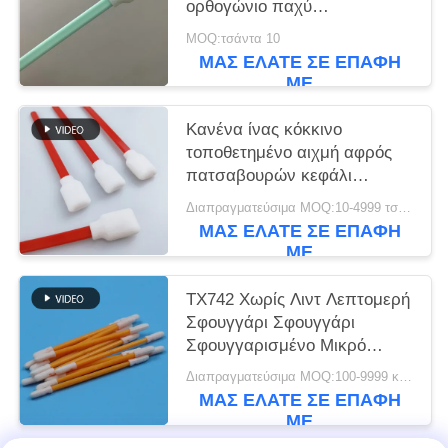
ορθογώνιο παχύ
Σφουγγαρισμός Τύπος
MOQ:τσάντα 10
εκτυπωτή Καθαρό
ΜΑΣ ΕΛΆΤΕ ΣΕ ΕΠΑΦΉ
ΜΕ
Κανένα ίνας κόκκινο
τοποθετημένο αιχμή αφρός
πατσαβουρών κεφάλι
σφουγγαριών ορθογωνίων
Διαπραγματεύσιμα MOQ:10-4999 τσάντες
τετραγωνικό
ΜΑΣ ΕΛΆΤΕ ΣΕ ΕΠΑΦΉ
ΜΕ
TX742 Χωρίς Λιντ Λεπτομερή
Σφουγγάρι Σφουγγάρι
Σφουγγαρισμένο Μικρό
Σφουγγαρισμένο Σφουγγάρι
Διαπραγματεύσιμα MOQ:100-9999 κομμάτια
Καθαρό δωμάτιο Σφουγγάρι
ΜΑΣ ΕΛΆΤΕ ΣΕ ΕΠΑΦΉ
για Καθαρισμό Εργαστηρίων
ΜΕ