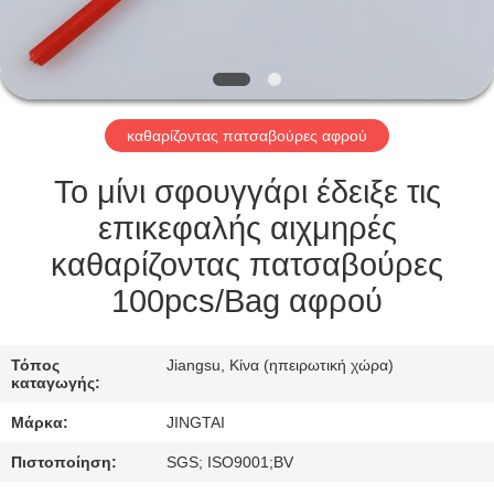
ΕΠΙΣΚΈΨΕΙΣ
ΣΤΟ
ΕΡΓΟΣΤΆΣΙΟ
καθαρίζοντας πατσαβούρες αφρού
ΈΛΕΓΧΟΣ
ΠΟΙΌΤΗΤΑΣ
Το μίνι σφουγγάρι έδειξε τις
επικεφαλής αιχμηρές
ΕΠΙΚΟΙΝΩΝΉΣΤΕ
καθαρίζοντας πατσαβούρες
ΜΑΖΊ
100pcs/Bag αφρού
ΜΑΣ
Τόπος
Jiangsu, Κίνα (ηπειρωτική χώρα)
καταγωγής:
ΕΙΔΉΣΕΙΣ
Μάρκα:
JINGTAI
ΥΠΟΘΈΣΕΙΣ
Πιστοποίηση:
SGS; ISO9001;BV