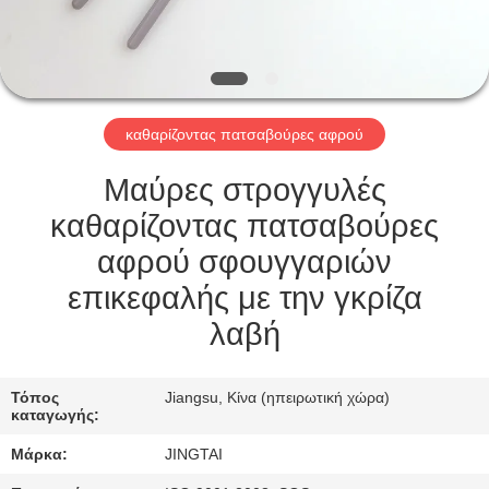
ΕΠΙΣΚΈΨΕΙΣ
ΣΤΟ
ΕΡΓΟΣΤΆΣΙΟ
καθαρίζοντας πατσαβούρες αφρού
ΈΛΕΓΧΟΣ
ΠΟΙΌΤΗΤΑΣ
Μαύρες στρογγυλές
καθαρίζοντας πατσαβούρες
ΕΠΙΚΟΙΝΩΝΉΣΤΕ
αφρού σφουγγαριών
ΜΑΖΊ
επικεφαλής με την γκρίζα
ΜΑΣ
λαβή
ΕΙΔΉΣΕΙΣ
Τόπος
Jiangsu, Κίνα (ηπειρωτική χώρα)
καταγωγής:
Μάρκα:
JINGTAI
ΥΠΟΘΈΣΕΙΣ