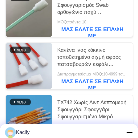
Σφουγγαρισμός Swab
ορθογώνιο παχύ
Σφουγγαρισμός Τύπος
MOQ:τσάντα 10
εκτυπωτή Καθαρό
ΜΑΣ ΕΛΆΤΕ ΣΕ ΕΠΑΦΉ
ΜΕ
Κανένα ίνας κόκκινο
τοποθετημένο αιχμή αφρός
πατσαβουρών κεφάλι
σφουγγαριών ορθογωνίων
Διαπραγματεύσιμα MOQ:10-4999 τσάντες
τετραγωνικό
ΜΑΣ ΕΛΆΤΕ ΣΕ ΕΠΑΦΉ
ΜΕ
TX742 Χωρίς Λιντ Λεπτομερή
Σφουγγάρι Σφουγγάρι
Σφουγγαρισμένο Μικρό
Σφουγγαρισμένο Σφουγγάρι
Διαπραγματεύσιμα MOQ:100-9999 κομμάτια
Καθαρό δωμάτιο Σφουγγάρι
Kacily
ΜΑΣ ΕΛΆΤΕ ΣΕ ΕΠΑΦΉ
για Καθαρισμό Εργαστηρίων