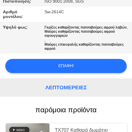
Πιστοποίηση:
ISO 9001:2008, SGS
ΖΗΤΉΣΤΕ
Αριθμό
Sw-2614C
μοντέλου:
ΜΙΑ
Υψηλό φως:
,
Γκρίζες καθαρίζοντας πατσαβούρες αφρού λαβών
ΠΡΟΣΦΟΡΆ
Μαύρες καθαρίζοντας πατσαβούρες αφρού
σφουγγαριών
,
Μαύρες επικεφαλής καθαρίζοντας πατσαβούρες
SITEMAP
αφρού
PRIVACY
ΕΠΑΦΉ!
POLICY
ΛΕΠΤΟΜΈΡΕΙΕΣ
παρόμοια προϊόντα
TX707 Καθαρό δωμάτιο