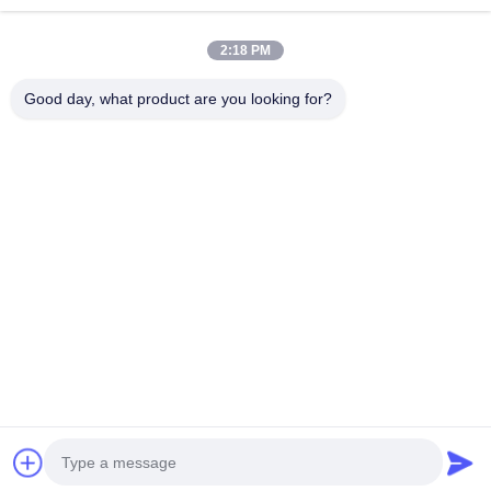
ΜΕ
2:18 PM
Λαϊκή κατηγορία
Όλα
Good day, what product are you looking for?
Καθαρίζοντας Πατσαβούρες Αφρού
Πατσαβούρες Ακρών Αφρού
Πατσαβούρες Πολυεστέρα
Καθαρίζοντας Εξάρτηση Καμερών
Πατσαβούρες Συλλογής Δειγμάτων
Μίας Χρήσης Αποστειρωμένη Πατσαβούρα
Μίας Χρήσης Πατσαβούρα Δειγματοληψίας
Βιομηχανικοί Οφθαλμοί Βαμβακιού
Εγγραφείτε