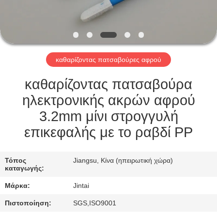
ΕΠΙΣΚΈΨΕΙΣ
ΣΤΟ
ΕΡΓΟΣΤΆΣΙΟ
καθαρίζοντας πατσαβούρες αφρού
ΈΛΕΓΧΟΣ
ΠΟΙΌΤΗΤΑΣ
καθαρίζοντας πατσαβούρα
ηλεκτρονικής ακρών αφρού
ΕΠΙΚΟΙΝΩΝΉΣΤΕ
3.2mm μίνι στρογγυλή
ΜΑΖΊ
επικεφαλής με το ραβδί PP
ΜΑΣ
Τόπος
Jiangsu, Κίνα (ηπειρωτική χώρα)
καταγωγής:
ΕΙΔΉΣΕΙΣ
Μάρκα:
Jintai
ΥΠΟΘΈΣΕΙΣ
Πιστοποίηση:
SGS,ISO9001