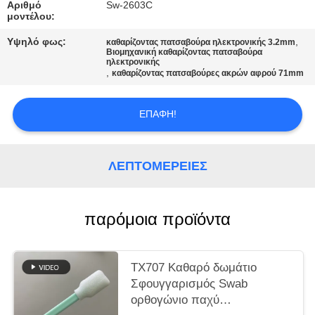
Αριθμό
Sw-2603C
μοντέλου:
ΖΗΤΉΣΤΕ
Υψηλό φως:
,
καθαρίζοντας πατσαβούρα ηλεκτρονικής 3.2mm
ΜΙΑ
Βιομηχανική καθαρίζοντας πατσαβούρα
ηλεκτρονικής
ΠΡΟΣΦΟΡΆ
,
καθαρίζοντας πατσαβούρες ακρών αφρού 71mm
SITEMAP
ΕΠΑΦΉ!
PRIVACY
ΛΕΠΤΟΜΈΡΕΙΕΣ
POLICY
παρόμοια προϊόντα
TX707 Καθαρό δωμάτιο
Σφουγγαρισμός Swab
ορθογώνιο παχύ