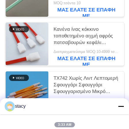
Σφουγγαρισμός Τύπος
MOQ:τσάντα 10
εκτυπωτή Καθαρό
ΜΑΣ ΕΛΆΤΕ ΣΕ ΕΠΑΦΉ
ΜΕ
Κανένα ίνας κόκκινο
τοποθετημένο αιχμή αφρός
πατσαβουρών κεφάλι
σφουγγαριών ορθογωνίων
Διαπραγματεύσιμα MOQ:10-4999 τσάντες
τετραγωνικό
ΜΑΣ ΕΛΆΤΕ ΣΕ ΕΠΑΦΉ
ΜΕ
TX742 Χωρίς Λιντ Λεπτομερή
Σφουγγάρι Σφουγγάρι
Σφουγγαρισμένο Μικρό
Σφουγγαρισμένο Σφουγγάρι
Διαπραγματεύσιμα MOQ:100-9999 κομμάτια
Καθαρό δωμάτιο Σφουγγάρι
stacy
ΜΑΣ ΕΛΆΤΕ ΣΕ ΕΠΑΦΉ
για Καθαρισμό Εργαστηρίων
ΜΕ
3:33 AM